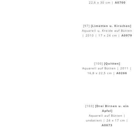
22,6 x 30 cm |
A0700
[97]
[Limetten u. Kirschen]
Aquarell u. Kreide auf Bütten
| 2010 | 17 x 24 cm |
A0979
[100]
[Quitten]
Aquarell auf Bütten | 2011 |
16,8 x 22,5 cm |
A0266
[103]
[Drei Birnen u. ein
Apfel]
Aquarell auf Bütten |
undatiert | 24 x 17 cm |
A0673