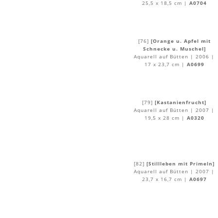
25,5 x 18,5 cm |
A0704
[76]
[Orange u. Apfel mit
Schnecke u. Muschel]
Aquarell auf Bütten | 2006 |
17 x 23,7 cm |
A0699
[79]
[Kastanienfrucht]
Aquarell auf Bütten | 2007 |
19,5 x 28 cm |
A0320
[82]
[Stillleben mit Primeln]
Aquarell auf Bütten | 2007 |
23,7 x 16,7 cm |
A0697