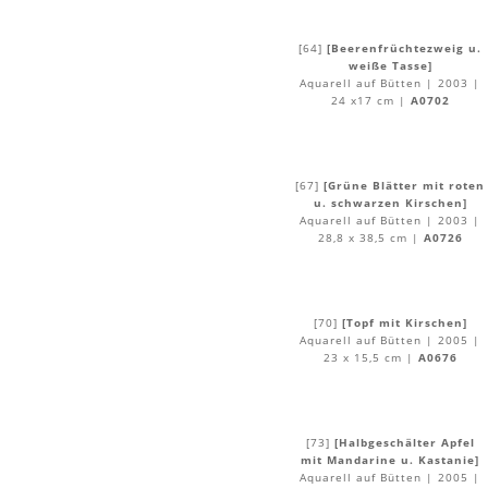
[64]
[Beerenfrüchtezweig u.
weiße Tasse]
Aquarell auf Bütten | 2003 |
24 x17 cm |
A0702
[67]
[Grüne Blätter mit roten
u. schwarzen Kirschen]
Aquarell auf Bütten | 2003 |
28,8 x 38,5 cm |
A0726
[70]
[Topf mit Kirschen]
Aquarell auf Bütten | 2005 |
23 x 15,5 cm |
A0676
[73]
[Halbgeschälter Apfel
mit Mandarine u. Kastanie]
Aquarell auf Bütten | 2005 |