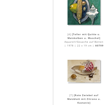
[4]
[Teller mit Quitte u.
Maiskolben u. Muschel]
Aquarell/Gouache auf Bütten
| 1978 | 22 x 19 cm |
A0709
[7]
[Rote Zwiebel auf
Maisblatt mit Zitrone u.
Kastanie]