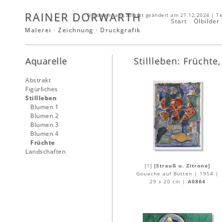
RAINER DORWARTH
Bilddatenbank zuletzt geändert am 27.12.2024 | T
Start
Ölbilder
Malerei · Zeichnung · Druckgrafik
Aquarelle
Stillleben: Früchte
Abstrakt
Figürliches
Stillleben
Blumen 1
Blumen 2
Blumen 3
Blumen 4
Früchte
Landschaften
[1]
[Strauß u. Zitrone]
Gouache auf Bütten | 1954 |
29 x 20 cm |
A0864