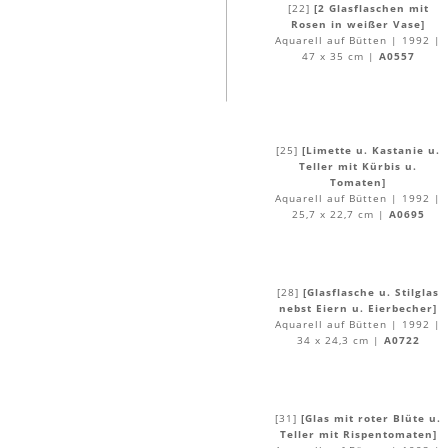
[22]
[2 Glasflaschen mit
Rosen in weißer Vase]
Aquarell auf Bütten | 1992 |
47 x 35 cm |
A0557
[25]
[Limette u. Kastanie u.
Teller mit Kürbis u.
Tomaten]
Aquarell auf Bütten | 1992 |
25,7 x 22,7 cm |
A0695
[28]
[Glasflasche u. Stilglas
nebst Eiern u. Eierbecher]
Aquarell auf Bütten | 1992 |
34 x 24,3 cm |
A0722
[31]
[Glas mit roter Blüte u.
Teller mit Rispentomaten]