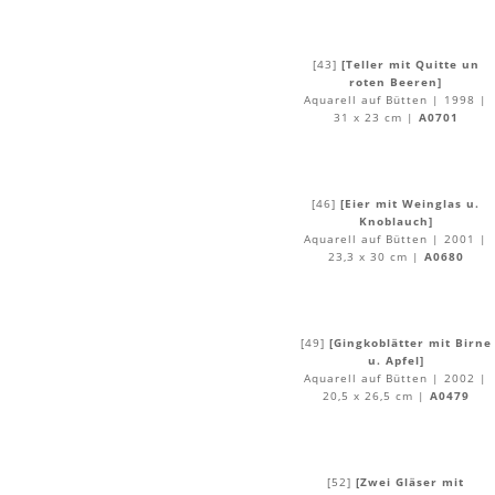
[43]
[Teller mit Quitte un
roten Beeren]
Aquarell auf Bütten | 1998 |
31 x 23 cm |
A0701
[46]
[Eier mit Weinglas u.
Knoblauch]
Aquarell auf Bütten | 2001 |
23,3 x 30 cm |
A0680
[49]
[Gingkoblätter mit Birne
u. Apfel]
Aquarell auf Bütten | 2002 |
20,5 x 26,5 cm |
A0479
[52]
[Zwei Gläser mit