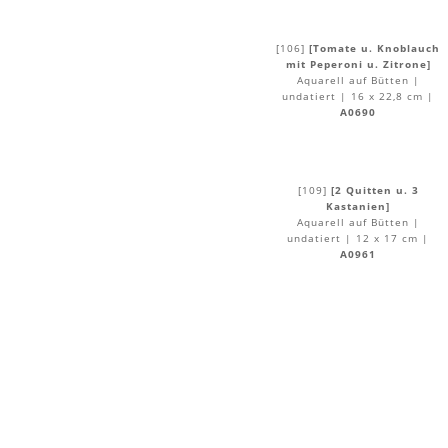
[106]
[Tomate u. Knoblauch
mit Peperoni u. Zitrone]
Aquarell auf Bütten |
undatiert | 16 x 22,8 cm |
A0690
[109]
[2 Quitten u. 3
Kastanien]
Aquarell auf Bütten |
undatiert | 12 x 17 cm |
A0961