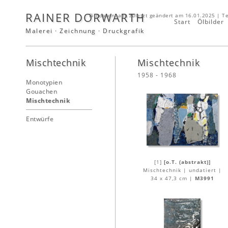
RAINER DORWARTH
Bilddatenbank zuletzt geändert am 16.01.2025 | T
Start
Ölbilder
Malerei · Zeichnung · Druckgrafik
Mischtechnik
Mischtechnik
1958 - 1968
Monotypien
Gouachen
Mischtechnik
Entwürfe
[1]
[o.T. (abstrakt)]
Mischtechnik | undatiert |
34 x 47,3 cm |
M3991