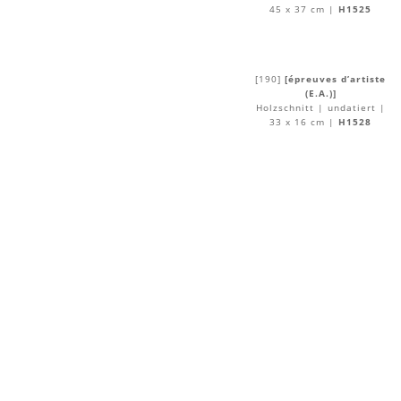
45 x 37 cm |
H1525
[190]
[épreuves d’artiste
(E.A.)]
Holzschnitt | undatiert |
33 x 16 cm |
H1528