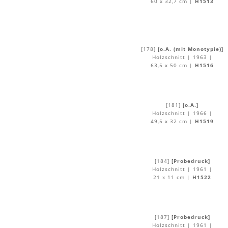
60 x 32,7 cm |
H1513
[178]
[o.A. (mit Monotypie)]
Holzschnitt | 1963 |
63,5 x 50 cm |
H1516
[181]
[o.A.]
Holzschnitt | 1966 |
49,5 x 32 cm |
H1519
[184]
[Probedruck]
Holzschnitt | 1961 |
21 x 11 cm |
H1522
[187]
[Probedruck]
Holzschnitt | 1961 |