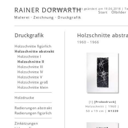
RAINER DORWARTH
Bilddatenbank zuletzt geändert am 19.06.2018 | T
Start
Ölbilder
Malerei · Zeichnung · Druckgrafik
Druckgrafik
Holzschnitte abstr
1960 - 1966
Holzschnitte figürlich
Holzschnitte abstrakt
Holzschnitte I
Holzschnitte II
Holzschnitte III
Holzschnitte IV
Holzschnitte V
Holzschnitte groß
Holzschnitte klein
Holzdrucke
[1]
[Probedruck]
Holzschnitt | 1960 |
Radierungen abstrakt
50 x 19 cm |
H1339
Radierungen figürlich
Zinkätzungen