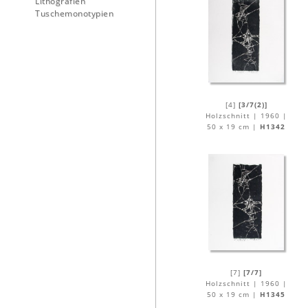
Lithografien
Tuschemonotypien
[4]
[3/7(2)]
Holzschnitt | 1960 |
50 x 19 cm |
H1342
[7]
[7/7]
Holzschnitt | 1960 |
50 x 19 cm |
H1345