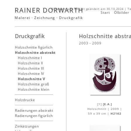
RAINER DORWARTH
Bilddatenbank zuletzt geändert am 30.10.2024 | T
Start
Ölbilder
Malerei · Zeichnung · Druckgrafik
Druckgrafik
Holzschnitte abstr
2003 - 2009
Holzschnitte figürlich
Holzschnitte abstrakt
Holzschnitte I
Holzschnitte II
Holzschnitte III
Holzschnitte IV
Holzschnitte V
Holzschnitte groß
Holzschnitte klein
Holzdrucke
[1]
[E.A.]
Holzschnitt | 2009 |
Radierungen abstrakt
59 x 39 cm |
H2162
Radierungen figürlich
Zinkätzungen