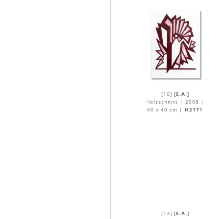
[10]
[E.A.]
Holzschnitt | 2008 |
60 x 40 cm |
H2171
[13]
[E.A.]