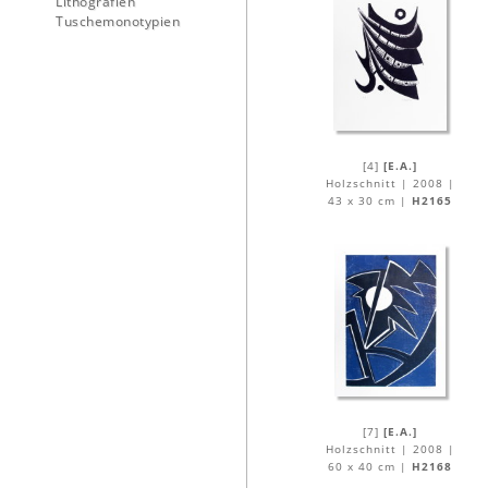
Lithografien
Tuschemonotypien
[4]
[E.A.]
Holzschnitt | 2008 |
43 x 30 cm |
H2165
[7]
[E.A.]
Holzschnitt | 2008 |
60 x 40 cm |
H2168