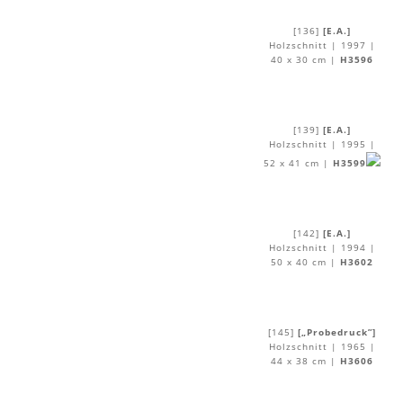
[136]
[E.A.]
Holzschnitt | 1997 |
40 x 30 cm |
H3596
[139]
[E.A.]
Holzschnitt | 1995 |
52 x 41 cm |
H3599
[142]
[E.A.]
Holzschnitt | 1994 |
50 x 40 cm |
H3602
[145]
[„Probedruck”]
Holzschnitt | 1965 |
44 x 38 cm |
H3606