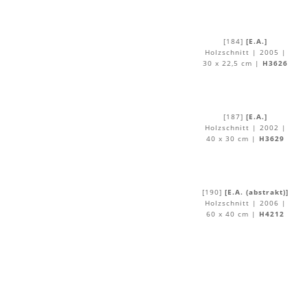
[184]
[E.A.]
Holzschnitt | 2005 |
30 x 22,5 cm |
H3626
[187]
[E.A.]
Holzschnitt | 2002 |
40 x 30 cm |
H3629
[190]
[E.A. (abstrakt)]
Holzschnitt | 2006 |
60 x 40 cm |
H4212