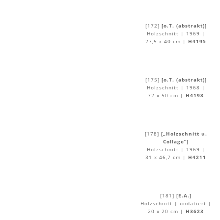
[172]
[o.T. (abstrakt)]
Holzschnitt | 1969 |
27,5 x 40 cm |
H4195
[175]
[o.T. (abstrakt)]
Holzschnitt | 1968 |
72 x 50 cm |
H4198
[178]
[„Holzschnitt u.
Collage”]
Holzschnitt | 1969 |
31 x 46,7 cm |
H4211
[181]
[E.A.]
Holzschnitt | undatiert |
20 x 20 cm |
H3623