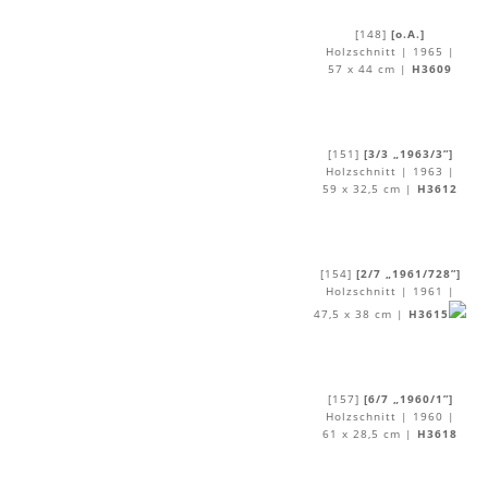
[148]
[o.A.]
Holzschnitt | 1965 |
57 x 44 cm |
H3609
[151]
[3/3 „1963/3”]
Holzschnitt | 1963 |
59 x 32,5 cm |
H3612
[154]
[2/7 „1961/728”]
Holzschnitt | 1961 |
47,5 x 38 cm |
H3615
[157]
[6/7 „1960/1”]
Holzschnitt | 1960 |
61 x 28,5 cm |
H3618