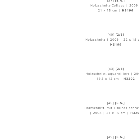
[37]
[E.A.]
Holzschnitt-Collage | 2009
21 x 15 cm |
H3196
[40]
[2/3]
Holzschnitt | 2009 | 22 x 15 
H3199
[43]
[2/6]
Holzschnitt, aquarelliert | 20
19,5 x 12 cm |
H3202
[46]
[E.A.]
Holzschnitt, mit Finliner schraf
| 2008 | 21 x 15 cm |
H32
[49]
[E.A.]